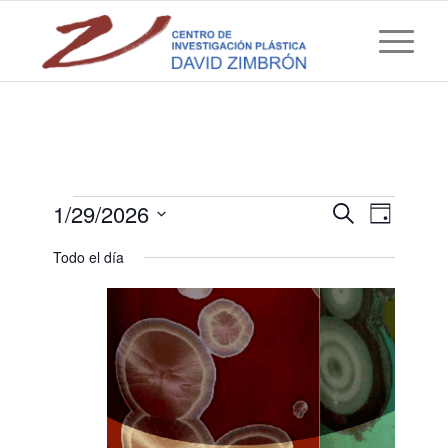
Navegaci
Navegac
1/29/2026
Buscar
Día
de
de
Selecciona
vistas
Todo el día
búsqued
de
la
Evento
fecha.
y
vistas
de
Eventos