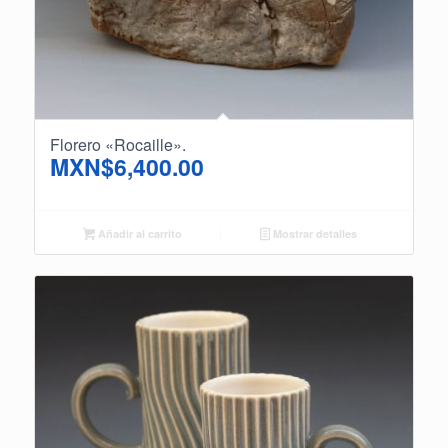
Florero «Rocaille».
MXN$
6,400.00
Añadir al carrito
Mostrar detalles