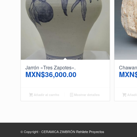
Jarrón «Tres Zapotes».
Chawan 
MXN$
36,000.00
MXN
Añadir al carrito
Mostrar detalles
Añadir
© Copyright - CERAMICA ZIMBRÓN
Rehilete Proyectos