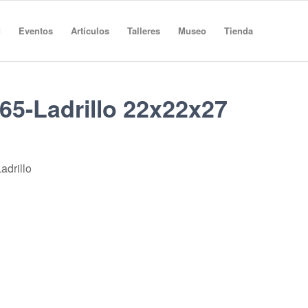
d
Eventos
Artículos
Talleres
Museo
Tienda
65-Ladrillo 22x22x27
adrillo