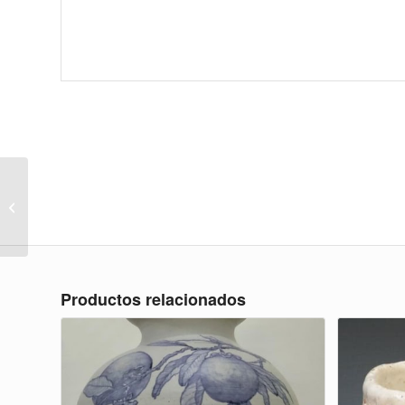
Horno cerámica TAF-4065-Colcha
23x23x27 cm
Productos relacionados