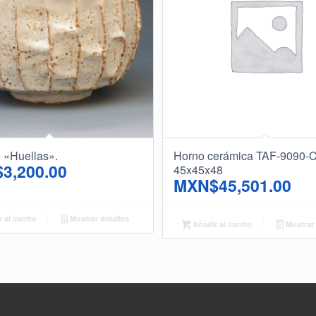
«Huellas».
Horno cerámica TAF-9090-
$
3,200.00
45x45x48
MXN$
45,501.00
 al carrito
Mostrar detalles
Añadir al carrito
Mostrar 