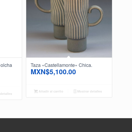
Colcha
Taza «Castellamonte» Chica.
MXN$
5,100.00
Añadir al carrito
Mostrar detalles
detalles