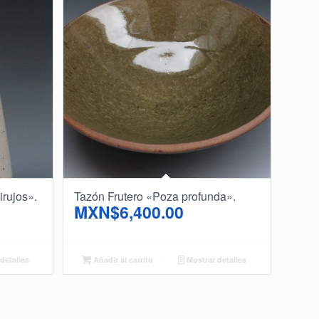
irujos».
Tazón Frutero «Poza profunda».
MXN$
6,400.00
detalles
Añadir al carrito
Mostrar detalles