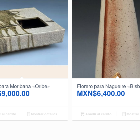
 para Moribana «Oribe»
Florero para Nagueire «Bisb
$
9,000.00
MXN$
6,400.00
 al carrito
Mostrar detalles
Añadir al carrito
Mostrar 