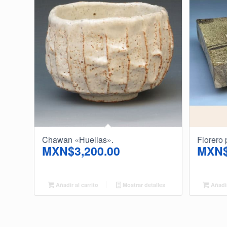
Chawan «Huellas».
Florero
MXN$
3,200.00
MXN
Añadir al carrito
Mostrar detalles
Añadir